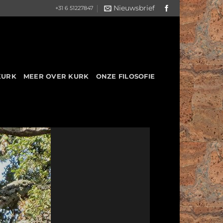
Nieuwsbrief
+31 6 51227847
KURK
MEER OVER KURK
ONZE FILOSOFIE