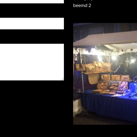
beemd
Hoog