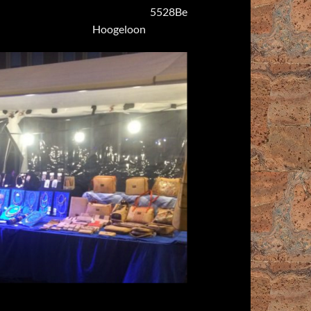
 2 5528Be
eloon