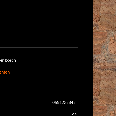
den bosch
enten
1227847
de