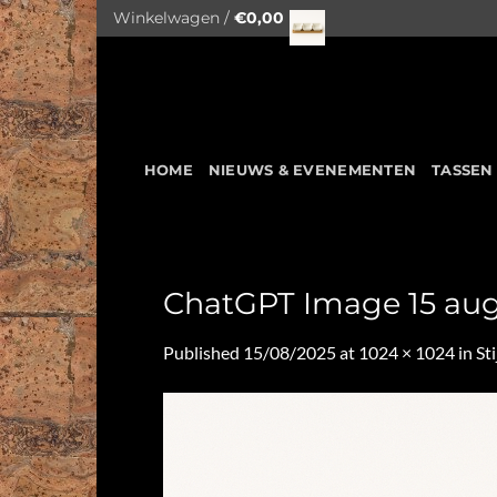
Skip
Winkelwagen /
€
0,00
to
content
HOME
NIEUWS & EVENEMENTEN
TASSEN
ChatGPT Image 15 aug
Published
15/08/2025
at
1024 × 1024
in
St