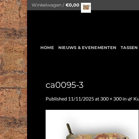
Skip
Winkelwagen /
€
0,00
to
content
HOME
NIEUWS & EVENEMENTEN
TASSEN
ca0095-3
Published
11/11/2025
at
300 × 300
in
🌿 Ku