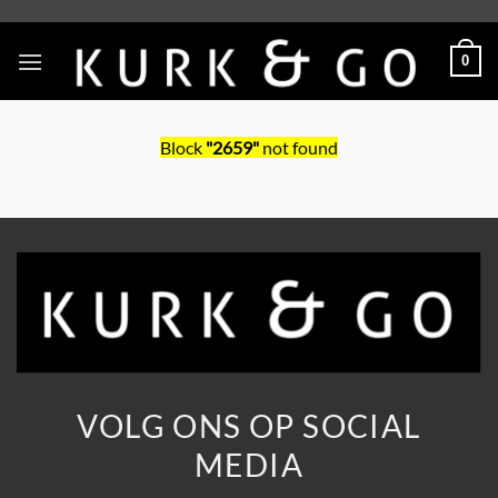
Skip
to
0
content
Block
"2659"
not found
VOLG ONS OP SOCIAL
MEDIA