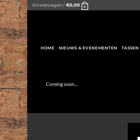
Skip
Winkelwagen /
€
0,00
0
to
content
HOME
NIEUWS & EVENEMENTEN
TASSEN
Coming soon…