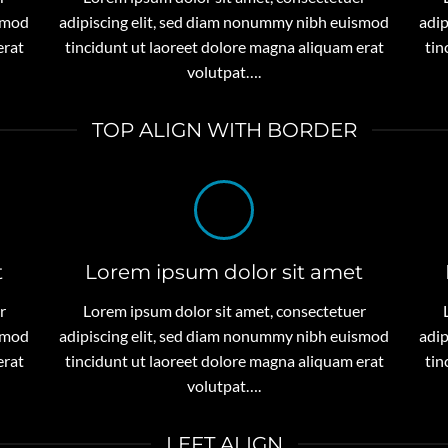
ismod
adipiscing elit, sed diam nonummy nibh euismod
adip
erat
tincidunt ut laoreet dolore magna aliquam erat
tin
volutpat….
TOP ALIGN WITH BORDER
t
Lorem ipsum dolor sit amet
r
Lorem ipsum dolor sit amet, consectetuer
ismod
adipiscing elit, sed diam nonummy nibh euismod
adip
erat
tincidunt ut laoreet dolore magna aliquam erat
tin
volutpat….
LEFT ALIGN