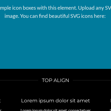
imple icon boxes with this element. Upload any SV
image. You can find beautiful SVG icons here:
TOP ALIGN
t
Lorem ipsum dolor sit amet
r
Lorem ipsum dolor sit amet, consectetuer