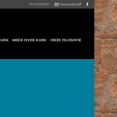
Nieuwsbrief
+31 6 51227847
KURK
MEER OVER KURK
ONZE FILOSOFIE