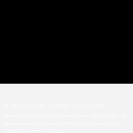
A Section with a Image on the right
Lorem ipsum dolor sit amet, consectetuer adipiscing elit, sed
diam nonummy nibh euismod tincidunt ut laoreet dolore
magna aliquam erat volutpat….