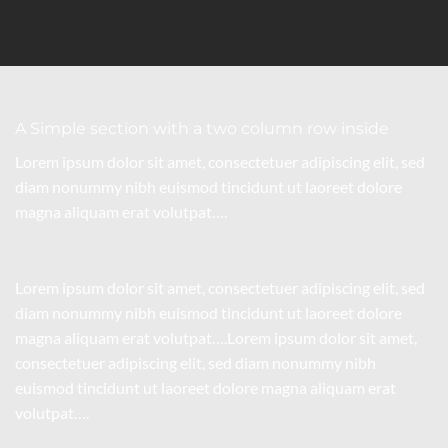
A Simple section with a two column row inside
Lorem ipsum dolor sit amet, consectetuer adipiscing elit, sed
diam nonummy nibh euismod tincidunt ut laoreet dolore
magna aliquam erat volutpat….
Lorem ipsum dolor sit amet, consectetuer adipiscing elit, sed
diam nonummy nibh euismod tincidunt ut laoreet dolore
magna aliquam erat volutpat….Lorem ipsum dolor sit amet,
consectetuer adipiscing elit, sed diam nonummy nibh
euismod tincidunt ut laoreet dolore magna aliquam erat
volutpat….