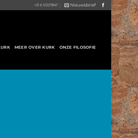
Nieuwsbrief
+31 6 51227847
KURK
MEER OVER KURK
ONZE FILOSOFIE
___
Ea