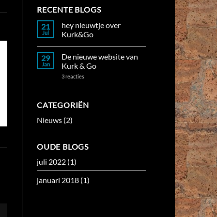
RECENTE BLOGS
hey nieuwtje over
21
Jul
Kurk&Go
Geen
reacties
De nieuwe website van
29
op
hey
Jan
Kurk & Go
nieuwtje
over
op
3 reacties
Kurk&Go
De
nieuwe
TASSEN
WASPARFUM
website
van
67 PRODUCTEN
8 PRODUCTEN
CATEGORIËN
Kurk
&
Nieuws
(2)
Go
OUDE BLOGS
juli 2022
(1)
januari 2018
(1)