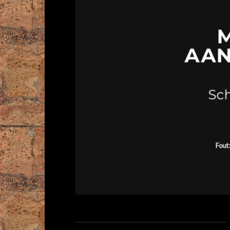
AAN
Sch
Fout: