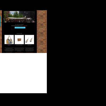
e nieuwe website van
Kurk & Go
urk & Go heeft de afgelopen
anden hard gewerkt aan een
nieuwe website. We [...]
3 COMMENTS