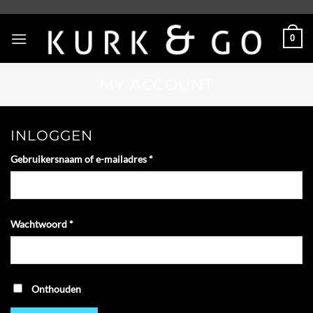
Skip
to
0
content
MY ACCOUNT
INLOGGEN
Vereist
Gebruikersnaam of e-mailadres
*
Vereist
Wachtwoord
*
Onthouden