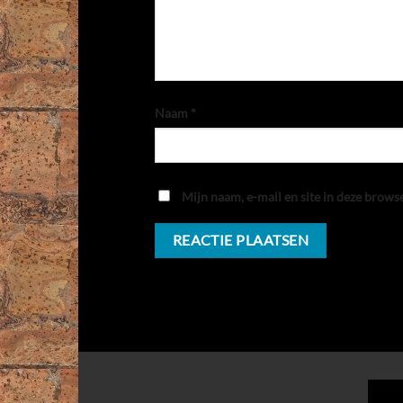
Naam
*
Mijn naam, e-mail en site in deze brows