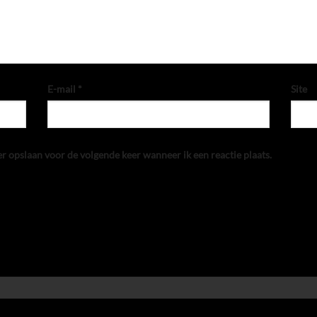
E-mail
*
Site
er opslaan voor de volgende keer wanneer ik een reactie plaats.