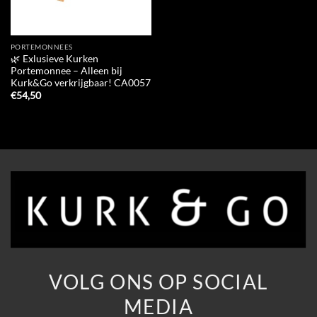
PORTEMONNEES
🌿 Exlusieve Kurken
Portemonnee – Alleen bij
Kurk&Go verkrijgbaar! CA0057
€
54,50
VOLG ONS OP SOCIAL
MEDIA