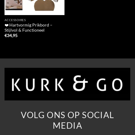
ACCESSOIRES
❤️ Hartvormig Prikbord –
Stijlvol & Functioneel
€
34,95
VOLG ONS OP SOCIAL
MEDIA