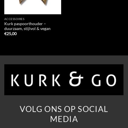
ACCESSOIRES
Kurk paspoorthouder –
duurzaam, stijlvol & vegan
€
25,00
VOLG ONS OP SOCIAL
MEDIA