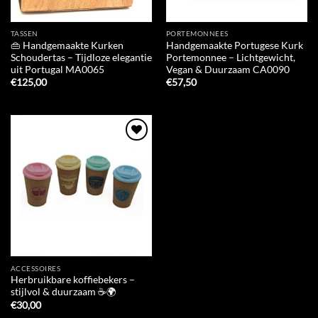
TASSEN
PORTEMONNEES
👜 Handgemaakte Kurken
Handgemaakte Portugese Kurk
Schoudertas – Tijdloze elegantie
Portemonnee – Lichtgewicht,
uit Portugal MA0065
Vegan & Duurzaam CA0090
€
125,00
€
57,50
Add to
Wishlist
ACCESSOIRES
Herbruikbare koffiebekers –
stijlvol & duurzaam ☕🌍
€
30,00