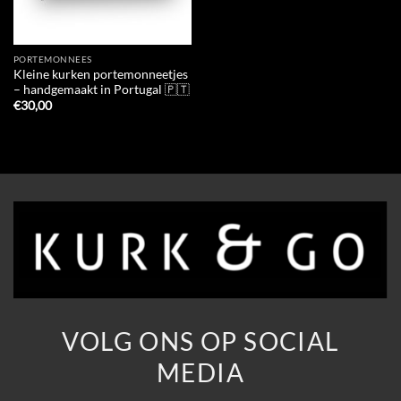
PORTEMONNEES
Kleine kurken portemonneetjes
– handgemaakt in Portugal 🇵🇹
€
30,00
VOLG ONS OP SOCIAL
MEDIA