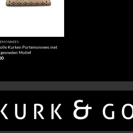
TEMONNEES
lvolle Kurken Portemonnees met
rgesneden Motief
00