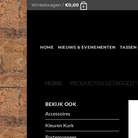
Skip
Winkelwagen /
€
0,00
0
to
content
HOME
NIEUWS & EVENEMENTEN
TASSEN
HOME
/
PRODUCTEN GETAGGED “
BEKIJK OOK
Accessoires
Kleuren Kurk
Portemonnees