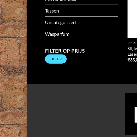
Tassen
Uncategorized
Wasparfum
POR
Stij
FILTER OP PRIJS
Lase
Min.
Max.
FILTER
prijs
prijs
€
35,