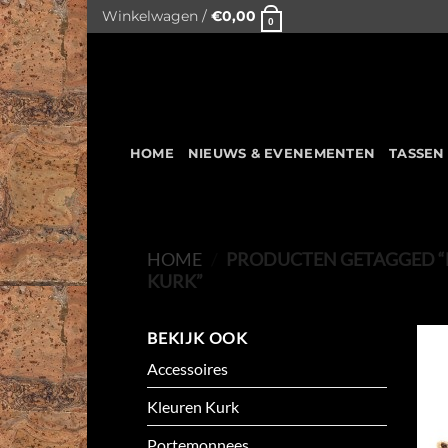
Skip
Winkelwagen /
€
0,00
0
to
content
HOME
NIEUWS & EVENEMENTEN
TASSEN
HOME
/
PRODUCTEN GETAGGED “F
KURK”
BEKIJK OOK
Accessoires
Kleuren Kurk
Portemonnees