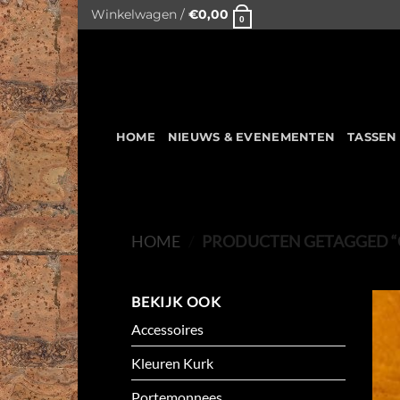
Skip
Winkelwagen /
€
0,00
0
to
content
HOME
NIEUWS & EVENEMENTEN
TASSEN
HOME
/
PRODUCTEN GETAGGED “
BEKIJK OOK
Accessoires
Kleuren Kurk
Portemonnees