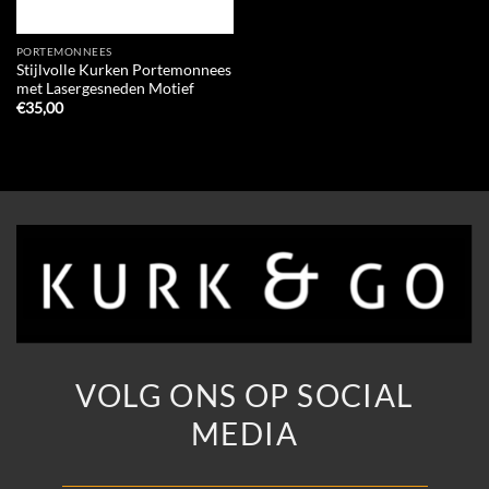
PORTEMONNEES
Stijlvolle Kurken Portemonnees
met Lasergesneden Motief
€
35,00
VOLG ONS OP SOCIAL
MEDIA