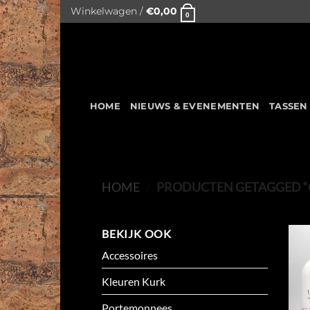
Skip
Winkelwagen /
€
0,00
0
to
content
HOME
NIEUWS & EVENEMENTEN
TASSEN
HOME
/
PRODUCTEN GETAGGED “
BEKIJK OOK
Accessoires
Kleuren Kurk
Portemonnees