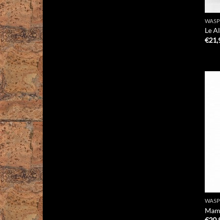
WAS
Le A
€
21,
WAS
Mami
€
20,