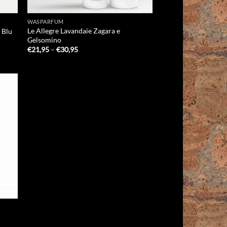
WASPARFUM
Le Allegre Lavandaie Zagara e
s Blu
Gelsomino
Prijsklasse:
€
21,95
–
€
30,95
€21,95
tot
€30,95
 to
list