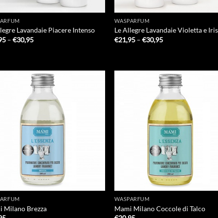
PARFUM
WASPARFUM
llegre Lavandaie Piacere Intenso
Le Allegre Lavandaie Violetta e Iri
Prijsklasse:
Prijsklasse:
95
–
€
30,95
€
21,95
–
€
30,95
€21,95
€21,95
tot
tot
€30,95
€30,95
Add to
Add
Wishlist
Wish
PARFUM
WASPARFUM
 Milano Brezza
Mami Milano Coccole di Talco
95
€
20,95