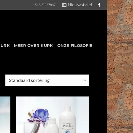
Nieuwsbrief
+31 6 51227847
KURK
MEER OVER KURK
ONZE FILOSOFIE
 to
Add to
list
Wishlist