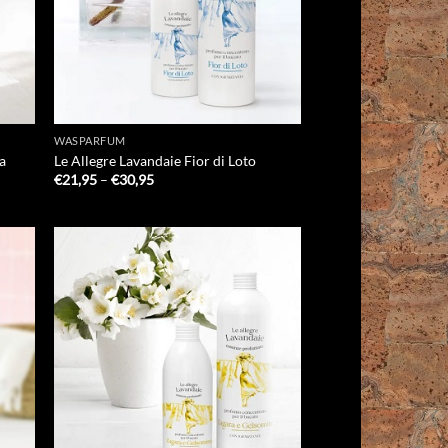
WASPARFUM
na
Le Allegre Lavandaie Fior di Loto
Prijsklasse:
€
21,95
–
€
30,95
€21,95
tot
€30,95
 to
Add to
list
Wishlist