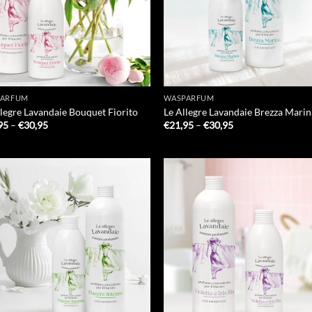
PARFUM
WASPARFUM
llegre Lavandaie Bouquet Fiorito
Le Allegre Lavandaie Brezza Mari
Prijsklasse:
Prijsklasse:
95
–
€
30,95
€
21,95
–
€
30,95
€21,95
€21,95
tot
tot
€30,95
€30,95
Add to
Add
Wishlist
Wish