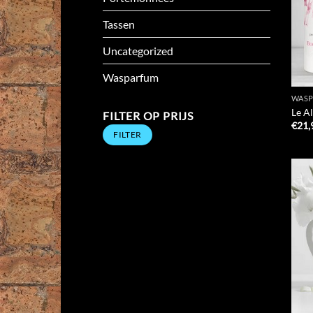
Tassen
Uncategorized
Wasparfum
WAS
Le A
FILTER OP PRIJS
€
21,
Min.
Max.
FILTER
prijs
prijs