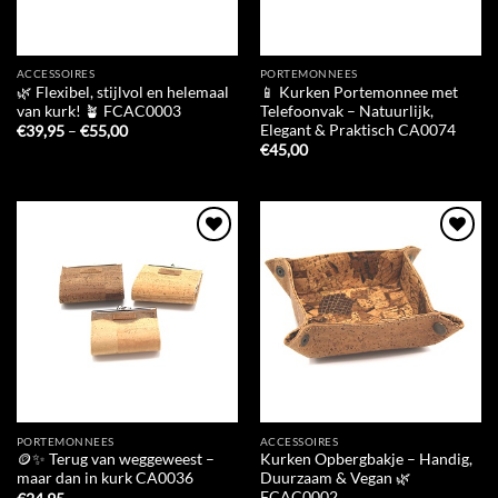
ACCESSOIRES
PORTEMONNEES
🌿 Flexibel, stijlvol en helemaal
📱 Kurken Portemonnee met
van kurk! 🪴 FCAC0003
Telefoonvak – Natuurlijk,
Elegant & Praktisch CA0074
Prijsklasse:
€
39,95
–
€
55,00
€39,95
€
45,00
tot
€55,00
Add to
Add to
Wishlist
Wishlist
PORTEMONNEES
ACCESSOIRES
🪙✨ Terug van weggeweest –
Kurken Opbergbakje – Handig,
maar dan in kurk CA0036
Duurzaam & Vegan 🌿
FCAC0002