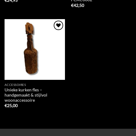
€
24,95
€
42,50
Add to
Wishlist
ACCESSOIRES
Unieke kurken fles –
handgemaakt & stijlvol
woonaccessoire
€
25,00