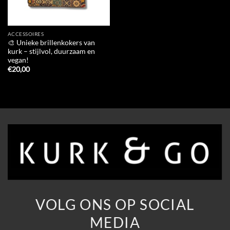
ACCESSOIRES
🎨 Unieke brillenkokers van
kurk – stijlvol, duurzaam en
vegan!
€
20,00
VOLG ONS OP SOCIAL
MEDIA