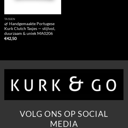
TASSEN
🌿 Handgemaakte Portugese
Kurk Clutch Tasjes — stijlvol,
duurzaam & uniek MA0206
€
42,50
VOLG ONS OP SOCIAL
MEDIA