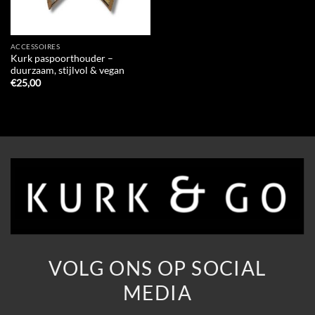
ACCESSOIRES
Kurk paspoorthouder –
duurzaam, stijlvol & vegan
€
25,00
VOLG ONS OP SOCIAL
MEDIA