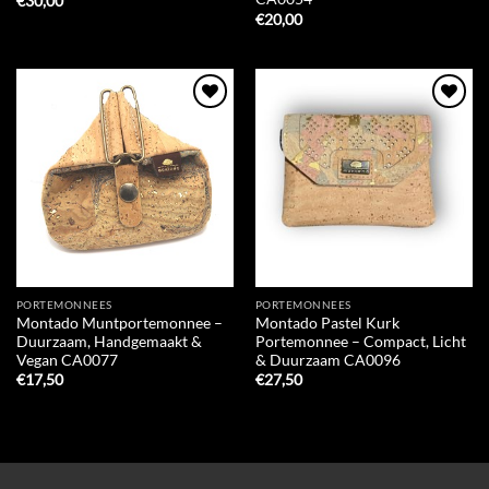
€
30,00
€
20,00
Add to
Add to
Wishlist
Wishlist
PORTEMONNEES
PORTEMONNEES
Montado Muntportemonnee –
Montado Pastel Kurk
Duurzaam, Handgemaakt &
Portemonnee – Compact, Licht
Vegan CA0077
& Duurzaam CA0096
€
17,50
€
27,50