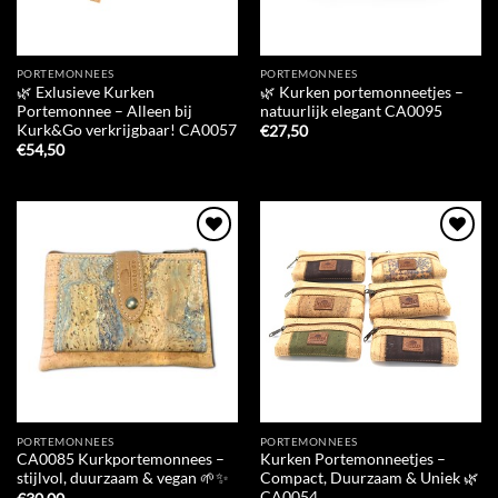
PORTEMONNEES
PORTEMONNEES
🌿 Exlusieve Kurken
🌿 Kurken portemonneetjes –
Portemonnee – Alleen bij
natuurlijk elegant CA0095
Kurk&Go verkrijgbaar! CA0057
€
27,50
€
54,50
Add to
Add to
Wishlist
Wishlist
PORTEMONNEES
PORTEMONNEES
CA0085 Kurkportemonnees –
Kurken Portemonneetjes –
stijlvol, duurzaam & vegan 🌱✨
Compact, Duurzaam & Uniek 🌿
CA0054