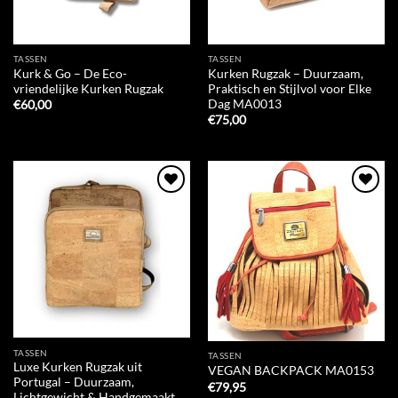
TASSEN
TASSEN
Kurk & Go – De Eco-
Kurken Rugzak – Duurzaam,
vriendelijke Kurken Rugzak
Praktisch en Stijlvol voor Elke
Dag MA0013
€
60,00
€
75,00
Add to
Add to
Wishlist
Wishlist
TASSEN
TASSEN
Luxe Kurken Rugzak uit
VEGAN BACKPACK MA0153
Portugal – Duurzaam,
€
79,95
Lichtgewicht & Handgemaakt