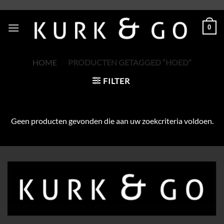
Skip
to
0
content
HOME
/
PRODUCTEN GETAGGED “HOED”
FILTER
Geen producten gevonden die aan uw zoekcriteria voldoen.