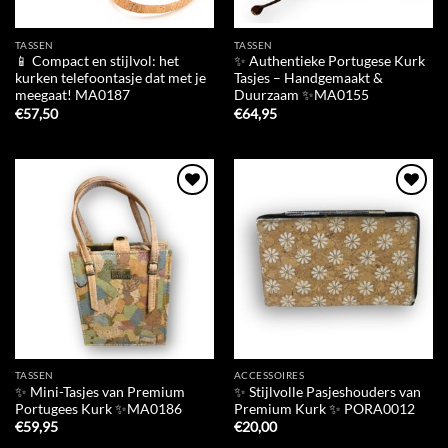
TASSEN
TASSEN
📱 Compact en stijlvol: het
✨ Authentieke Portugese Kurk
kurken telefoontasje dat met je
Tasjes – Handgemaakt &
meegaat! MA0187
Duurzaam ✨MA0155
€
57,50
€
64,95
Add to
Add to
Wishlist
Wishlist
TASSEN
ACCESSOIRES
✨ Mini-Tasjes van Premium
✨ Stijlvolle Pasjeshouders van
Portugees Kurk ✨MA0186
Premium Kurk ✨ PORA0012
€
59,95
€
20,00