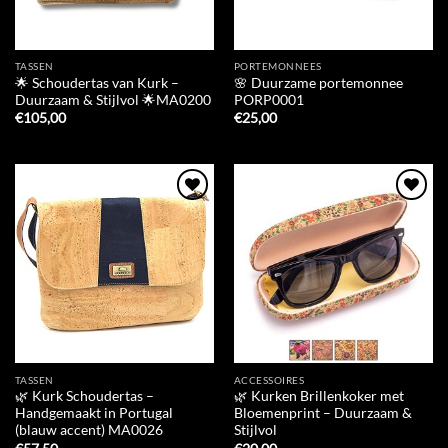
TASSEN
PORTEMONNEES
🌟 Schoudertas van Kurk –
🌸 Duurzame portemonnee
Duurzaam & Stijlvol 🌟MA0200
PORP0001
€
105,00
€
25,00
Add to
Add to
Wishlist
Wishlist
TASSEN
ACCESSOIRES
🌿 Kurk Schoudertas –
🌿 Kurken Brillenkoker met
Handgemaakt in Portugal
Bloemenprint – Duurzaam &
(blauw accent) MA0026
Stijlvol