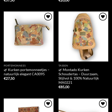
€
57,50
€
20,00
Add to
Add to
Wishlist
Wishlist
PORTEMONNEES
TASSEN
🌿 Kurken portemonneetjes –
🌿 Montado Kurken
natuurlijk elegant CA0095
Schoudertas – Duurzaam,
Stijlvol & 100% Natuurlijk
€
27,50
MA0221
€
85,00
Add to
Add to