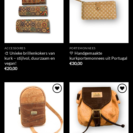
Wishlist
Wishlist
ACCESSOIRES
PORTEMONNEES
🎨 Unieke brillenkokers van
💛 Handgemaakte
kurk – stijlvol, duurzaam en
kurkportemonnees uit Portugal
vegan!
€
30,00
€
20,00
Add to
Add to
Wishlist
Wishlist