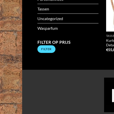
Tassen
Uncategorized
Wasparfum
TASS
Kurk
FILTER OP PRIJS
Deta
Min.
Max.
FILTER
prijs
prijs
€
55,