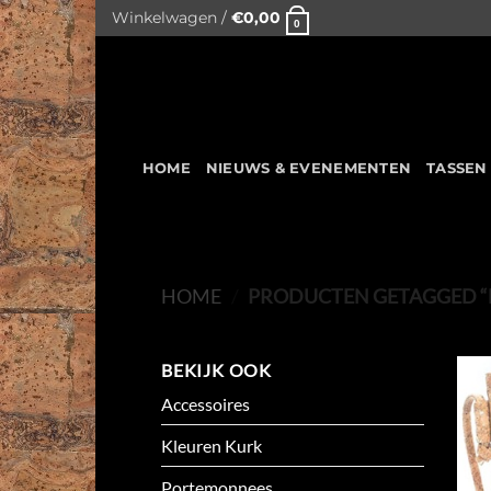
Skip
Winkelwagen /
€
0,00
0
to
content
HOME
NIEUWS & EVENEMENTEN
TASSEN
HOME
/
PRODUCTEN GETAGGED “L
BEKIJK OOK
Accessoires
Kleuren Kurk
Portemonnees