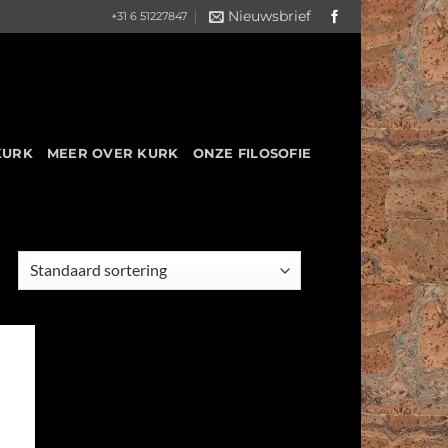
Nieuwsbrief
+31 6 51227847
KURK
MEER OVER KURK
ONZE FILOSOFIE
 to
list