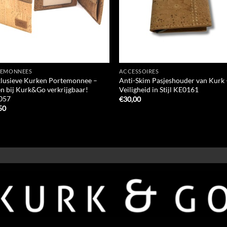
TEMONNEES
ACCESSOIRES
xlusieve Kurken Portemonnee –
Anti-Skim Pasjeshouder van Kurk 
en bij Kurk&Go verkrijgbaar!
Veiligheid in Stijl KE0161
057
€
30,00
50