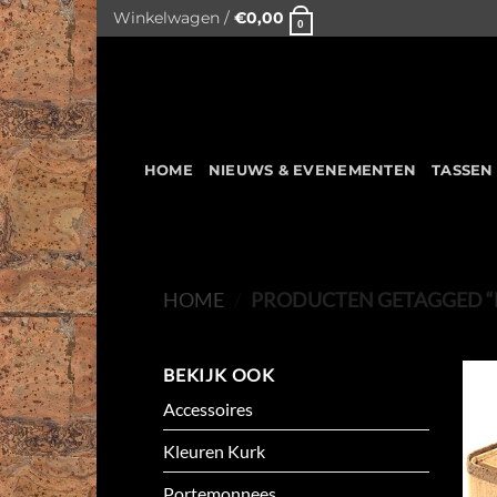
Skip
Winkelwagen /
€
0,00
0
to
content
HOME
NIEUWS & EVENEMENTEN
TASSEN
HOME
/
PRODUCTEN GETAGGED “M
BEKIJK OOK
Accessoires
Kleuren Kurk
Portemonnees