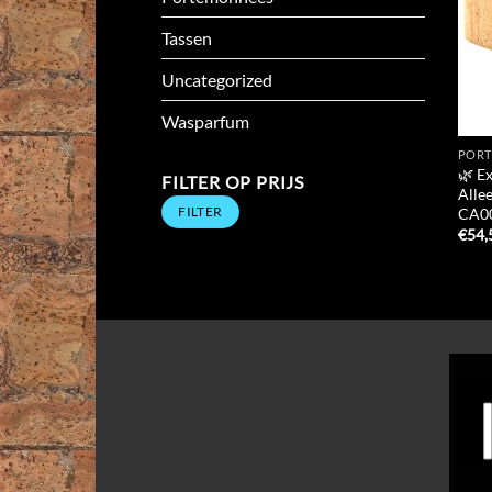
Tassen
Uncategorized
Wasparfum
POR
🌿 E
FILTER OP PRIJS
Alle
Min.
Max.
FILTER
CA0
prijs
prijs
€
54,