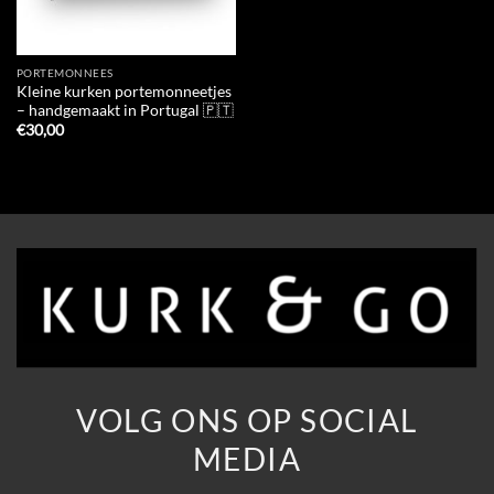
PORTEMONNEES
Kleine kurken portemonneetjes
– handgemaakt in Portugal 🇵🇹
€
30,00
VOLG ONS OP SOCIAL
MEDIA