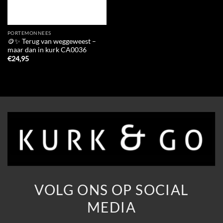
PORTEMONNEES
🪙✨ Terug van weggeweest –
maar dan in kurk CA0036
€
24,95
VOLG ONS OP SOCIAL
MEDIA