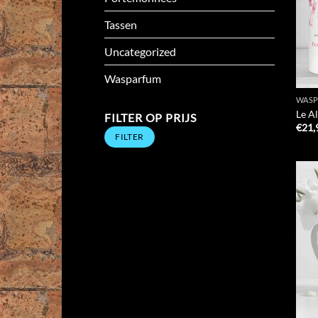
Tassen
Uncategorized
Wasparfum
WAS
Le A
FILTER OP PRIJS
€
21,
Min.
Max.
FILTER
prijs
prijs