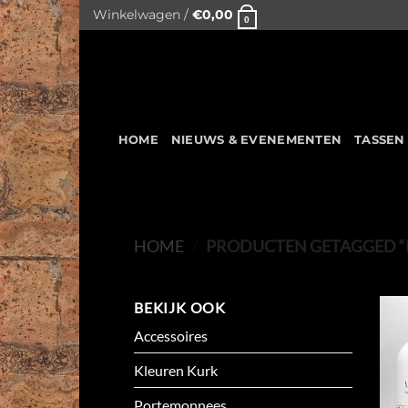
Skip
Winkelwagen /
€
0,00
0
to
content
HOME
NIEUWS & EVENEMENTEN
TASSEN
HOME
/
PRODUCTEN GETAGGED 
BEKIJK OOK
Accessoires
Kleuren Kurk
Portemonnees