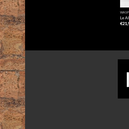
WAS
Le A
€
21,