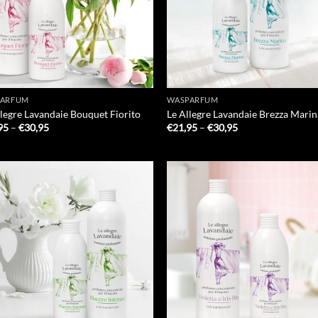
PARFUM
WASPARFUM
llegre Lavandaie Bouquet Fiorito
Le Allegre Lavandaie Brezza Mari
Prijsklasse:
Prijsklasse:
95
–
€
30,95
€
21,95
–
€
30,95
€21,95
€21,95
tot
tot
€30,95
€30,95
Add to
Add
Wishlist
Wish