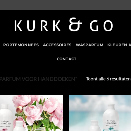
PORTEMONNEES
ACCESSOIRES
WASPARFUM
KLEUREN 
CONTACT
Toont alle 6 resultaten
“PARFUM VOOR HANDDOEKEN”
Add to
Add
Wishlist
Wish