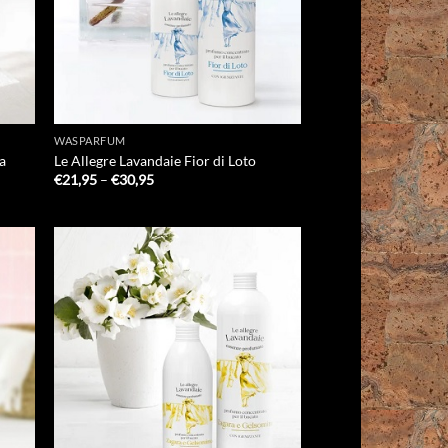
WASPARFUM
na
Le Allegre Lavandaie Fior di Loto
Prijsklasse:
€
21,95
–
€
30,95
€21,95
tot
€30,95
 to
Add to
list
Wishlist