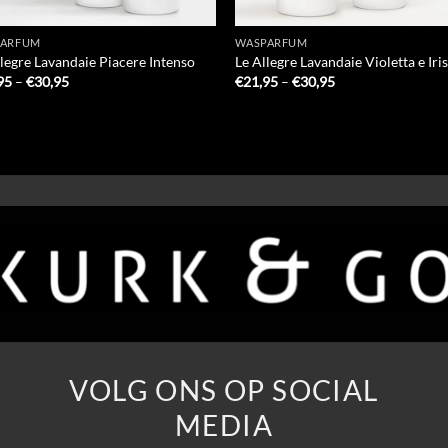
PARFUM
WASPARFUM
llegre Lavandaie Piacere Intenso
Le Allegre Lavandaie Violetta e Iri
Prijsklasse:
Prijsklasse:
95
–
€
30,95
€
21,95
–
€
30,95
€21,95
€21,95
tot
tot
€30,95
€30,95
VOLG ONS OP SOCIAL
MEDIA