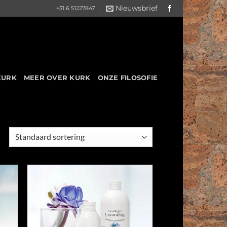
Nieuwsbrief
+31 6 51227847
KURK
MEER OVER KURK
ONZE FILOSOFIE
 to
Add to
list
Wishlist