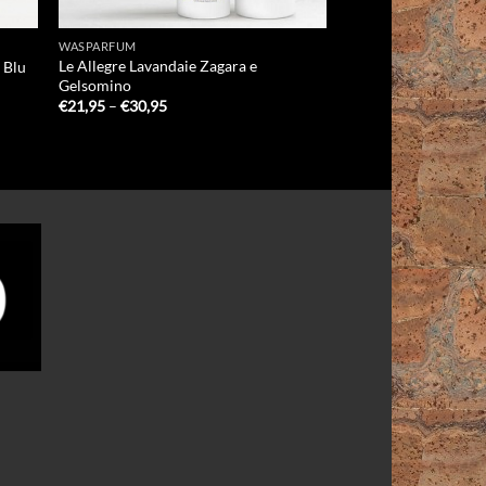
WASPARFUM
Le Allegre Lavandaie Zagara e
s Blu
Gelsomino
Prijsklasse:
€
21,95
–
€
30,95
€21,95
tot
€30,95