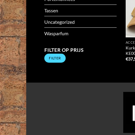
Tassen
Uncategorized
Wasparfum
ACCE
Kurke
FILTER OP PRIJS
KE0
Min.
Max.
FILTER
prijs
prijs
€
37,