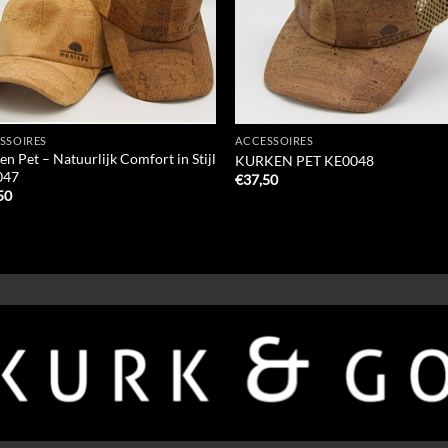
SSOIRES
ACCESSOIRES
n Pet – Natuurlijk Comfort in Stijl
KURKEN PET KE0048
047
€
37,50
50