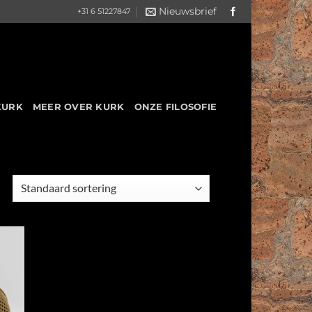
Nieuwsbrief
+31 6 51227847
KURK
MEER OVER KURK
ONZE FILOSOFIE
 to
list