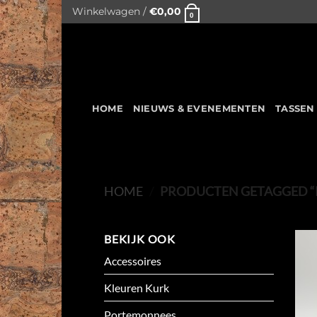
Skip
Winkelwagen /
€
0,00
0
to
content
HOME
NIEUWS & EVENEMENTEN
TASSEN
HOME
/
PRODUCTEN GETAGGED “P
BEKIJK OOK
Accessoires
Kleuren Kurk
Portemonnees