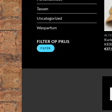
Tassen
Uncategorized
Wasparfum
ACCE
Kurke
FILTER OP PRIJS
KE0
Min.
Max.
FILTER
prijs
prijs
€
37,