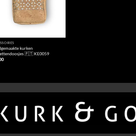
SSOIRES
gemaakte kurken
rettendoosjes 🇵🇹 KE0059
00