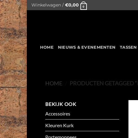
Skip
Winkelwagen /
€
0,00
0
to
content
HOME
NIEUWS & EVENEMENTEN
TASSEN
HOME
/
PRODUCTEN GETAGGED “P
BEKIJK OOK
Accessoires
Kleuren Kurk
Portemonnees