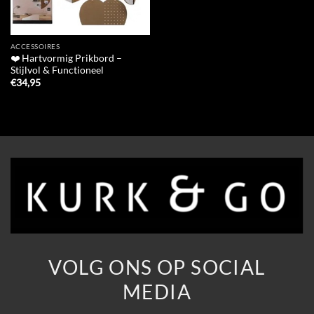
ACCESSOIRES
❤️ Hartvormig Prikbord –
Stijlvol & Functioneel
€
34,95
VOLG ONS OP SOCIAL
MEDIA