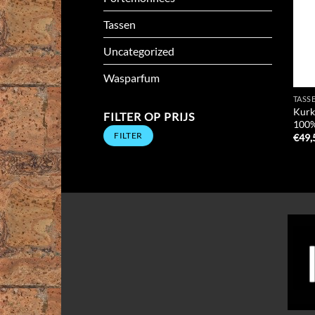
Tassen
Uncategorized
Wasparfum
TASS
Kurk
FILTER OP PRIJS
100%
Min.
Max.
FILTER
prijs
prijs
€
49,