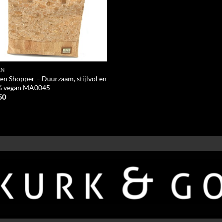
EN
en Shopper – Duurzaam, stijlvol en
 vegan MA0045
50