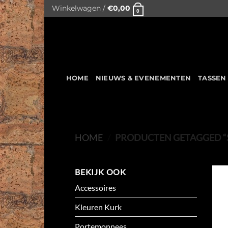
Skip
Winkelwagen /
€
0,00
0
to
content
HOME
NIEUWS & EVENEMENTEN
TASSEN
HOME
/
PRODUCTEN GETAGGED “
BEKIJK OOK
Accessoires
Kleuren Kurk
Portemonnees