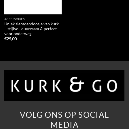
ACCESSOIRES
Uniek sieradendoosje van kurk
– stijlvol, duurzaam & perfect
voor onderweg
€
25,00
VOLG ONS OP SOCIAL
MEDIA