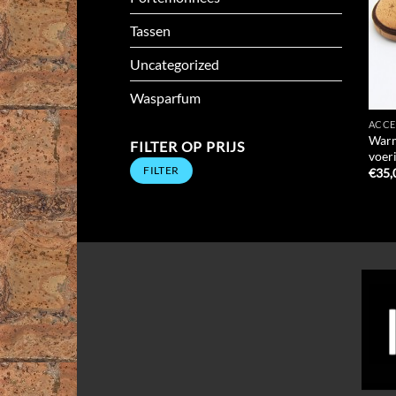
Tassen
Uncategorized
Wasparfum
ACCE
Warm
FILTER OP PRIJS
voer
Min.
Max.
FILTER
prijs
prijs
€
35,