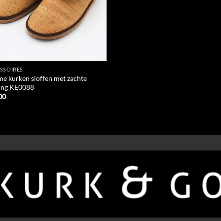
SSOIRES
e kurken sloffen met zachte
ing KE0088
00