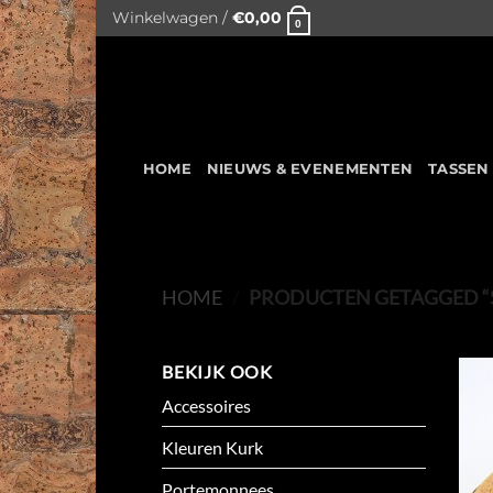
Skip
Winkelwagen /
€
0,00
0
to
content
HOME
NIEUWS & EVENEMENTEN
TASSEN
HOME
/
PRODUCTEN GETAGGED “
BEKIJK OOK
Accessoires
Kleuren Kurk
Portemonnees