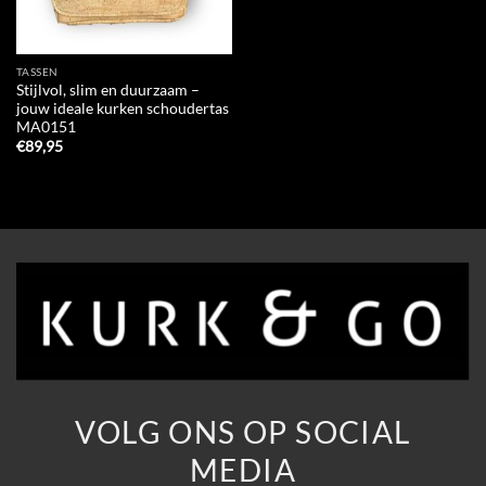
TASSEN
Stijlvol, slim en duurzaam –
jouw ideale kurken schoudertas
MA0151
€
89,95
VOLG ONS OP SOCIAL
MEDIA