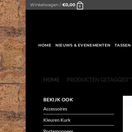
Skip
Winkelwagen /
€
0,00
0
to
content
HOME
NIEUWS & EVENEMENTEN
TASSEN
HOME
/
PRODUCTEN GETAGGED “
BEKIJK OOK
Accessoires
Kleuren Kurk
Portemonnees