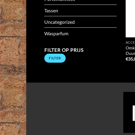
Tassen
Uncategorized
Wasparfum
ACCE
Omke
FILTER OP PRIJS
Duur
Min.
Max.
FILTER
prijs
prijs
€
35,