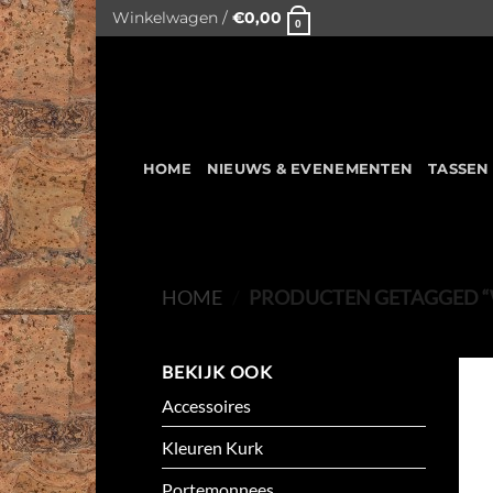
Skip
Winkelwagen /
€
0,00
0
to
content
HOME
NIEUWS & EVENEMENTEN
TASSEN
HOME
/
PRODUCTEN GETAGGED 
BEKIJK OOK
Accessoires
Kleuren Kurk
Portemonnees