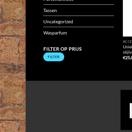
Tassen
Uncategorized
Wasparfum
ACCE
Unie
FILTER OP PRIJS
stij
Min.
Max.
FILTER
prijs
prijs
€
25,