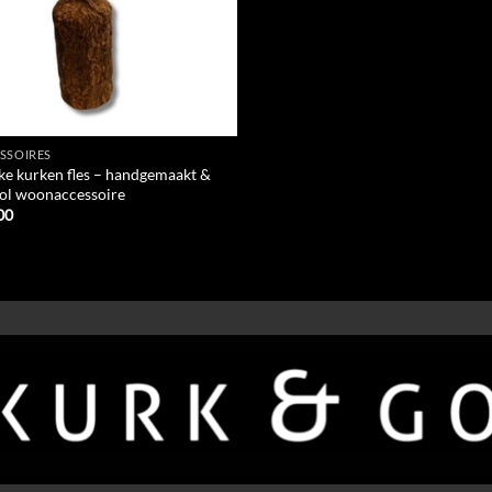
SSOIRES
ke kurken fles – handgemaakt &
lvol woonaccessoire
00