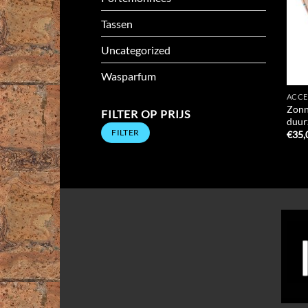
Tassen
Uncategorized
Wasparfum
ACCE
Zonne
FILTER OP PRIJS
duur
Min.
Max.
FILTER
prijs
prijs
€
35,