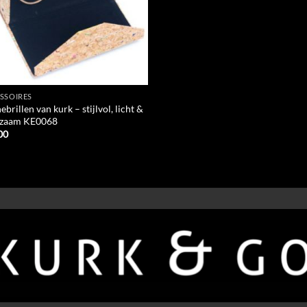
SSOIRES
brillen van kurk – stijlvol, licht &
zaam KE0068
00