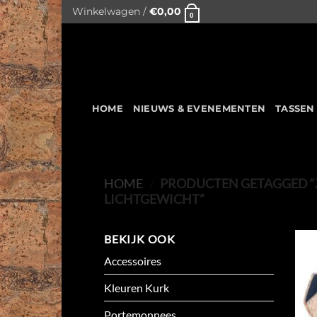
Skip
Winkelwagen /
€
0,00
0
to
content
HOME
NIEUWS & EVENEMENTEN
TASSEN
HOME
/
PRODUCTEN GETAGGED “
LICHTGEWICHT”
BEKIJK OOK
Accessoires
Kleuren Kurk
Portemonnees