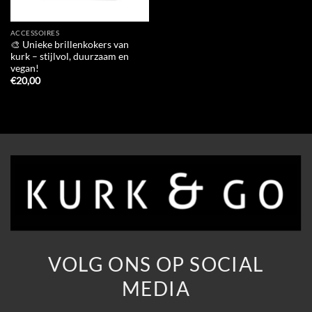
ACCESSOIRES
🎨 Unieke brillenkokers van
kurk – stijlvol, duurzaam en
vegan!
€
20,00
VOLG ONS OP SOCIAL
MEDIA