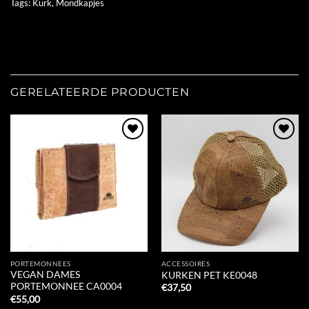
Tags:
Kurk
,
Mondkapjes
GERELATEERDE PRODUCTEN
Add to
Add to
Wishlist
Wishlist
PORTEMONNEES
ACCESSOIRES
VEGAN DAMES
KURKEN PET KE0048
PORTEMONNEE CA0004
€
37,50
€
55,00