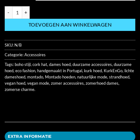
Montado Dameshoeden – Duurzame zomerse charme van Portugese k
TOEVOEGEN AAN WINKELWAGEN
SKU:
N/B
Categorie:
Accessoires
Tags:
boho stijl
,
cork hat
,
dames hoed
,
duurzame accessoires
,
duurzame
hoed
,
eco fashion
,
handgemaakt in Portugal
,
kurk hoed
,
KurkEnGo
,
lichte
dameshoed
,
montado
,
Montado hoeden
,
natuurlijke mode
,
strandhoed
,
vegan hoed
,
vegan mode
,
zomer accessoires
,
zomerhoed dames
,
zomerse charme.
EXTRA INFORMATIE