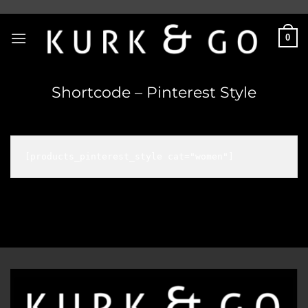
Skip
to
0
content
Shortcode – Pinterest Style